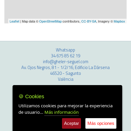
Leaflet
| Map data ©
OpenStreetMap
contributors,
CC-BY-SA
, Imagery ©
Mapbox
Whatsapp
34 675 85 62 19
info@gheler-seguel.com
Av. Ojos Negros, 81 - 1/2/16, Edificio La Dársena
46520 - Sagunto
València
Cookies
🍪 Cookies
Política de privacidad
Utilizamos cookies para mejorar la experiencia
de usuario...
Más información
Aceptar
Más opciones