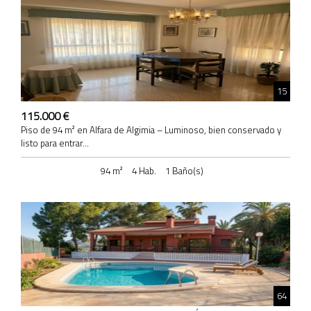
15
115.000 €
Piso de 94 m² en Alfara de Algimia – Luminoso, bien conservado y
listo para entrar...
94 m²
4 Hab.
1 Baño(s)
64