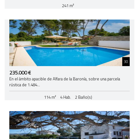
241 m²
30
235.000 €
En el ámbito apacible de Alfara de la Baronía, sobre una parcela
rústica de 1.484...
114 m²
4 Hab.
2 Baño(s)