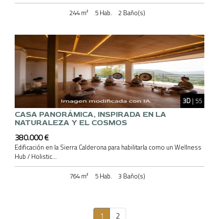
244 m²
5 Hab.
2 Baño(s)
3D
| 55
CASA PANORÁMICA, INSPIRADA EN LA
NATURALEZA Y EL COSMOS
380.000 €
Edificación en la Sierra Calderona para habilitarla como un Wellness
Hub / Holistic...
764 m²
5 Hab.
3 Baño(s)
1
2